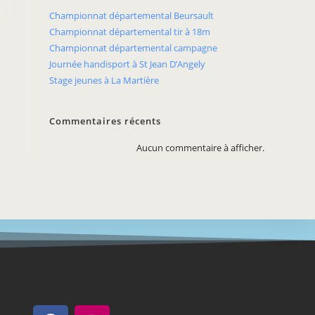
Championnat départemental Beursault
Championnat départemental tir à 18m
Championnat départemental campagne
Journée handisport à St Jean D’Angely
Stage jeunes à La Martière
Commentaires récents
Aucun commentaire à afficher.