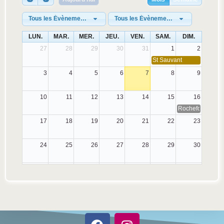
Tous les Évènements Tags
Tous les Évènement Categories
LUN.
MAR.
MER.
JEU.
VEN.
SAM.
DIM.
27
28
29
30
31
1
2
St Sauvant
3
4
5
6
7
8
9
10
11
12
13
14
15
16
Rochefort
17
18
19
20
21
22
23
24
25
26
27
28
29
30
31
1
2
3
4
5
6
Aulnay