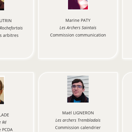
Marine PATY
AUTRIN
Les Archers Saintais
 Rochefortais
Commission communication
 arbitres
Maël LIGNERON
ALADE
Les archers Trembladais
e Ré
Commission calendrier
e PCDA