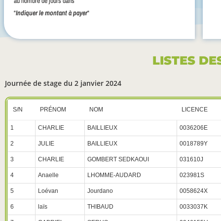
au nombre de jours dans
“
Indiquer le montant à payer
“
LISTES DE
Journée de stage du 2 janvier 2024
S/N
PRÉNOM
NOM
LICENCE
1
CHARLIE
BAILLIEUX
0036206E
2
JULIE
BAILLIEUX
0018789Y
3
CHARLIE
GOMBERT SEDKAOUI
031610J
4
Anaelle
LHOMME-AUDARD
023981S
5
Loévan
Jourdano
0058624X
6
laïs
THIBAUD
0033037K