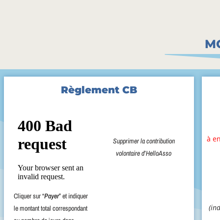
MO
Règlement CB
à e
Supprimer la contribution
volontaire d’HelloAsso
Cliquer sur “
Payer
” et indiquer
(in
le montant total correspondant