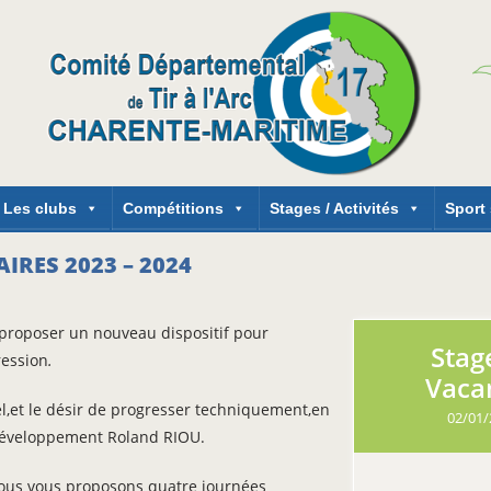
Les clubs
Compétitions
Stages / Activités
Sport
RES 2023 – 2024
 proposer un nouveau dispositif pour
Stag
ression
.
Vaca
iel,et le désir de progresser techniquement,en
02/01/
 développement
Roland RIOU.
 nous vous proposons quatre journées