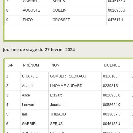
7
GABRIEL
SERUS
0046155U
8
AUGUSTE
GUILLIN
0026950U
9
ENZO
GROSSET
047617H
Journée de stage du 27 février 2024
S/N
PRÉNOM
NOM
LICENCE
1
CHARLIE
GOMBERT SEDKAOUI
031610J
2
Anaelle
LHOMME-AUDARD
023981S
3
Alice
Etavard
0026953X
4
Loévan
Jourdano
0058624X
5
laïs
THIBAUD
0033037K
6
GABRIEL
SERUS
0046155U