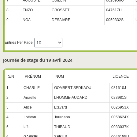
7
AUGUSTE
GUILLIN
0026950U
8
ENZO
GROSSET
047617H
9
NOA
DESAIVRE
0059332S
Entries Per Page
Journée de stage du 19 avril 2024
S/N
PRÉNOM
NOM
LICENCE
1
CHARLIE
GOMBERT SEDKAOUI
031610J
2
Anaelle
LHOMME-AUDARD
023981S
3
Alice
Etavard
0026953X
4
Loévan
Jourdano
0058624X
5
laïs
THIBAUD
0033037K
6
GABRIEL
SERUS
0046155U