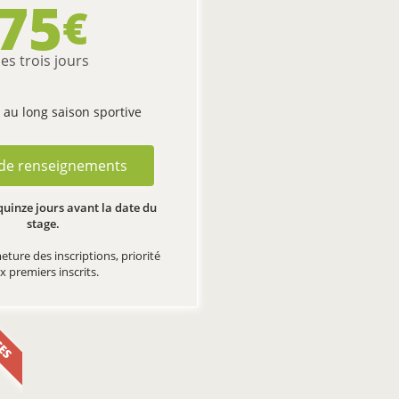
75
€
les trois jours
t au long saison sportive
 de renseignements
quinze jours avant la date du
stage.
eture des inscriptions, priorité
x premiers inscrits.
CES