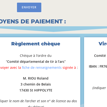
ENVOYER
YENS DE PAIEMENT :
Règlement chèque
Vi
Chèque à l’ordre du
Comité 
“
Comité départemental de tir à l’arc
”
IBAN : FR7
nvoyer avec la
fiche de renseignements
signée à
:
M. RIOU Roland
3 chemin de Belais
(indiquer 
17430 St HIPPOLYTE
diquer le nom de l’archer et son n° de licence au dos
du chèque)