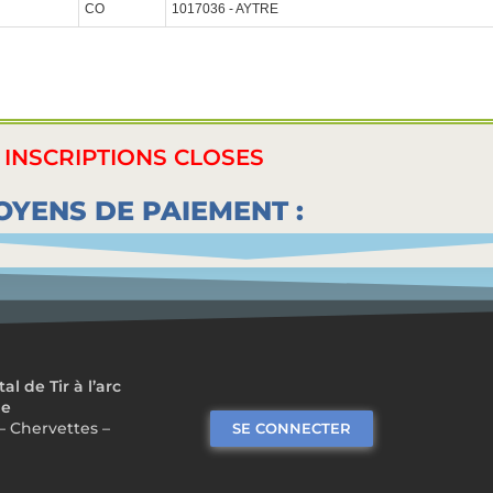
CO
1017036 - AYTRE
INSCRIPTIONS CLOSES
YENS DE PAIEMENT :
 de Tir à l’arc
me
– Chervettes –
SE CONNECTER