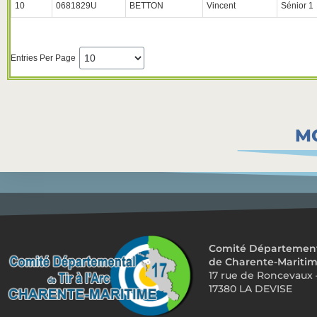
10
0681829U
BETTON
Vincent
Sénior 1
Entries Per Page
MO
Comité Départemental
de Charente-Mariti
17 rue de Roncevaux 
17380 LA DEVISE