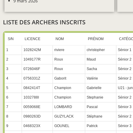
9 mars 2026
LISTE DES ARCHERS INSCRITS
S/N
LICENCE
NOM
PRÉNOM
CATÉGO
1
1028242M
riviere
christopher
Sénior 1
2
1049177R
Roux
Maud
Sénior 2
3
0726046F
Roux
Sacha
Sénior 2
4
0756331Z
Gaborit
Valérie
Sénior 2
5
0842414T
Champion
Gabrielle
U21 - jun
6
1032788I
Champion
Stephanie
Sénior 2
7
0059068E
LOMBARD
Pascal
Sénior 3
8
0980263D
GUZYLACK
Stéphane
Sénior 2
9
0468323X
GOUNEL
Patrick
Sénior 3