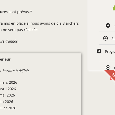
eures
sont prévus.*
ra mis en place si nous avons de 6 à 8 archers
 ne sera pas réalisée.
Su
urs d’année.
Progr
érieur
t horaire à définir
8 
Da
mars 2026
avril 2026
mai 2026
uin 2026
uillet 2026