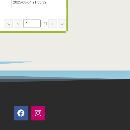
2025-08-04 21:33:39
«
‹
›
»
of 1