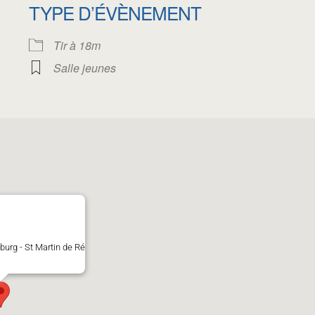
TYPE D’ÉVÈNEMENT
oogle
iCalendar
Office 
Tir à 18m
Salle jeunes
burg - St Martin de Ré