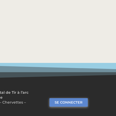
 de Tir à l’arc
me
– Chervettes –
SE CONNECTER