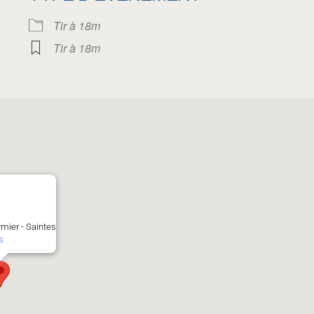
oogle
iCalendar
Office 
Tir à 18m
Tir à 18m
rmier - Saintes
s