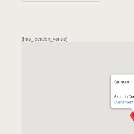
Télécharger ICS
Calendrier G
{has_location_venue}
Saintes
6 rue du Co
Évènement