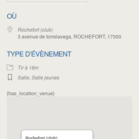
Télécharger ICS
Calendrier Google
OÙ
Rochefort (club)
3 avenue de torrelavega, ROCHEFORT, 17300
TYPE D’ÉVÈNEMENT
Tir à 18m
Salle
,
Salle jeunes
{has_location_venue}
Rochefort (club)