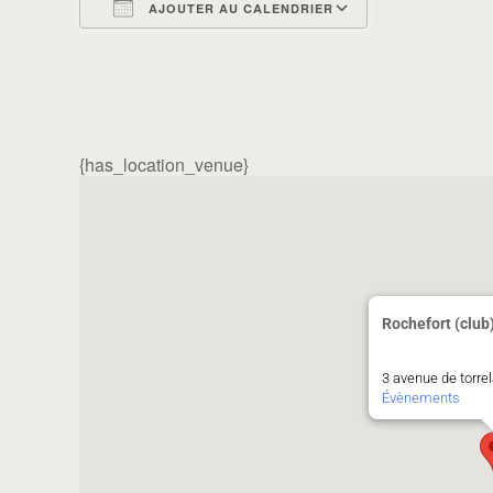
AJOUTER AU CALENDRIER
Télécharger ICS
Calendrier G
{has_location_venue}
Rochefort (club
3 avenue de torr
Évènements