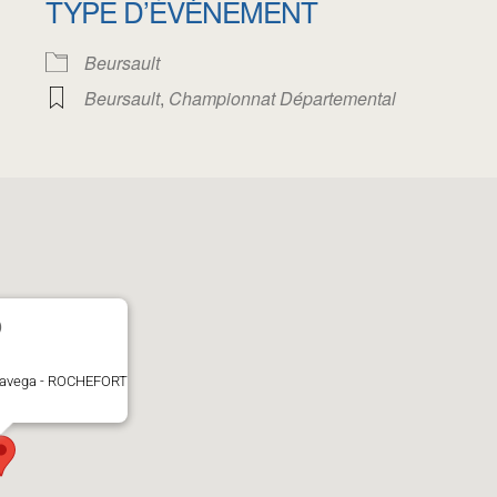
TYPE D’ÉVÈNEMENT
oogle
iCalendar
Office 
Beursault
Beursault
,
Championnat Départemental
)
elavega - ROCHEFORT