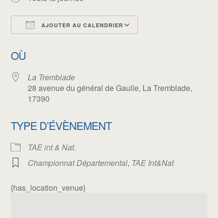
AJOUTER AU CALENDRIER
Télécharger ICS
Calendrier Google
OÙ
La Tremblade
28 avenue du général de Gaulle, La Tremblade,
17390
TYPE D’ÉVÈNEMENT
TAE int & Nat.
Championnat Départemental
,
TAE Int&Nat
{has_location_venue}