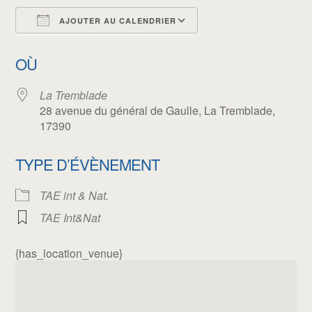
AJOUTER AU CALENDRIER
Télécharger ICS
Calendrier Google
OÙ
La Tremblade
28 avenue du général de Gaulle, La Tremblade,
17390
TYPE D’ÉVÈNEMENT
TAE int & Nat.
TAE Int&Nat
{has_location_venue}