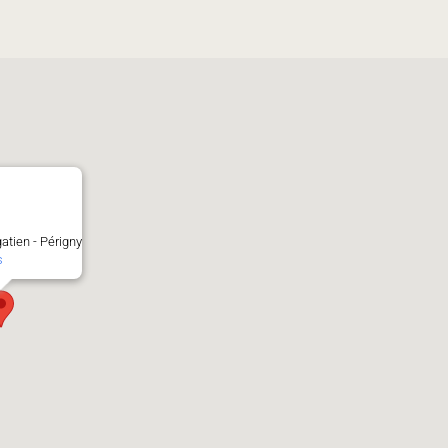
gatien - Périgny
s