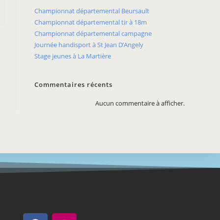
Championnat départemental Beursault
Championnat départemental tir à 18m
Championnat départemental campagne
Journée handisport à St Jean D’Angely
Stage jeunes à La Martière
Commentaires récents
Aucun commentaire à afficher.