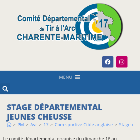
MENU
STAGE DÉPARTEMENTAL
JEUNES CHEUSSE
>
PM
>
Avr
>
17
>
Com sportive Cible anglaise
>
Stage dép
Le comité départemental organise du dimanche 16 au