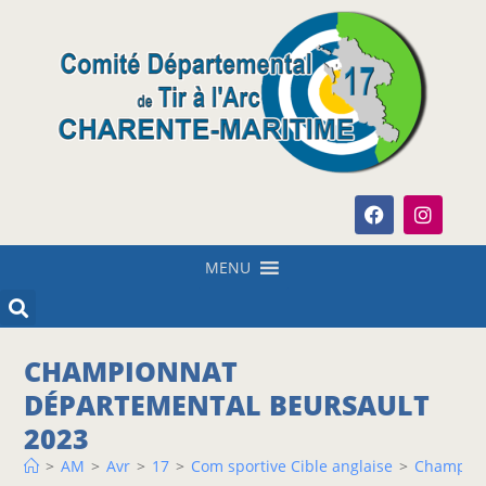
MENU
CHAMPIONNAT
DÉPARTEMENTAL BEURSAULT
2023
>
AM
>
Avr
>
17
>
Com sportive Cible anglaise
>
Champion