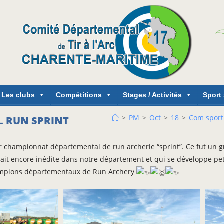
Les clubs
Compétitions
Stages / Activités
Sport
>
PM
>
Oct
>
18
>
Com sporti
 RUN SPRINT
r championnat départemental de run archerie “sprint”. Ce fut un g
it encore inédite dans notre département et qui se développe peti
 Champions départementaux de Run Archery