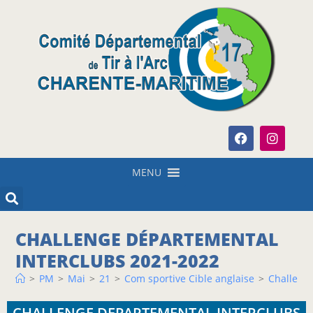
MENU
CHALLENGE DÉPARTEMENTAL
INTERCLUBS 2021-2022
>
PM
>
Mai
>
21
>
Com sportive Cible anglaise
>
Challeng
CHALLENGE DEPARTEMENTAL INTERCLUBS