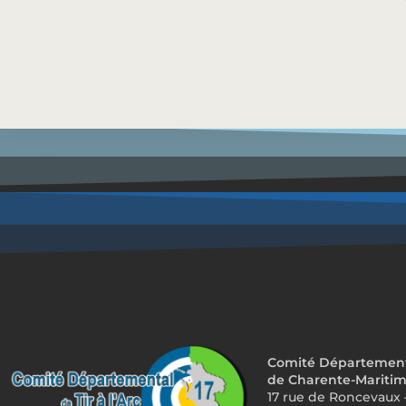
Comité Départemental
de Charente-Mariti
17 rue de Roncevaux 