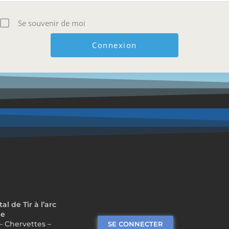
Se souvenir de moi
 de Tir à l’arc
me
– Chervettes –
SE CONNECTER